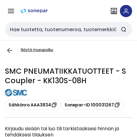
Siirry
Siirry
navigointiin
sisältöön
Haku
Näytä murupolku
SMC PNEUMATIIKKATUOTTEET - S
Coupler - KK130S-08H
Kopioi
Kopioi
Sähkönro AAA3834
Sonepar-ID 100031267
Kirjaudu sisään tai luo tili tarkistaaksesi hinnan ja
tehdäksesi tilauksen