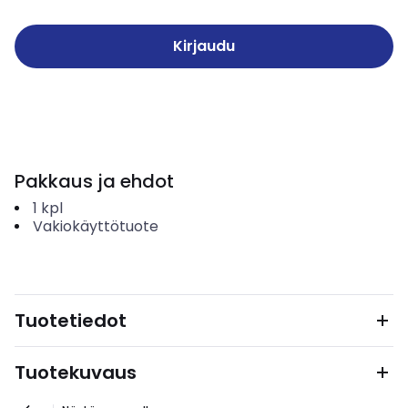
Kirjaudu
Pakkaus ja ehdot
1
kpl
Vakiokäyttötuote
Tuotetiedot
Tuotekuvaus