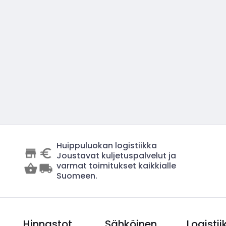
Huippuluokan logistiikka
Joustavat kuljetuspalvelut ja
varmat toimitukset kaikkialle
Suomeen.
Hinnastot
Sähköinen
Logistii