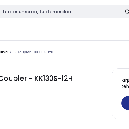
ikka
S Coupler - KK130S-12H
oupler - KK130S-12H
Kir
teh