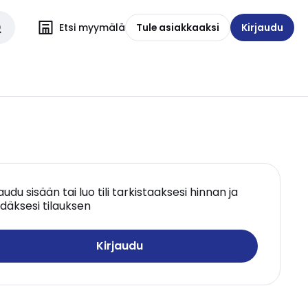
Etsi myymälä
Tule asiakkaaksi
Kirjaudu
jaudu sisään tai luo tili tarkistaaksesi hinnan ja
däksesi tilauksen
Kirjaudu