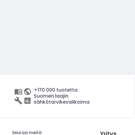
+170 000 tuotetta
Suomen laajin
sähkötarvikevalikoima
Seuraa meitä
Yritys