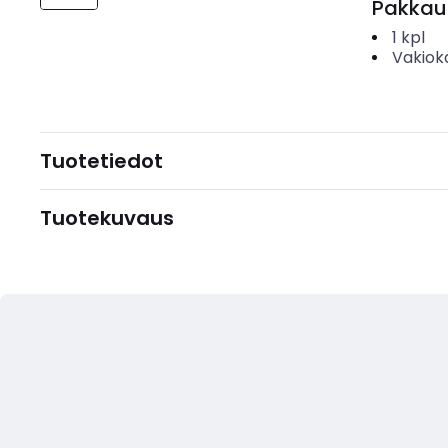
Pakkau
1
kpl
Vakiok
Tuotetiedot
Tuotekuvaus