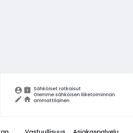
Sähköiset ratkaisut
Olemme sähköisen liiketoiminnan
ammattilainen
kan
Vastuullisuus
Asiakaspalvelu