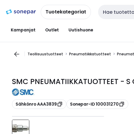
Siirry
Siirry
navigointiin
sisältöön
Tuotekategoriat
Haku
Kampanjat
Outlet
Uutishuone
Teollisuustuotteet
Pneumatiikkatuotteet
Pneumati
SMC PNEUMATIIKKATUOTTEET - S C
Kopioi
Kopioi
Sähkönro AAA3839
Sonepar-ID 100031270