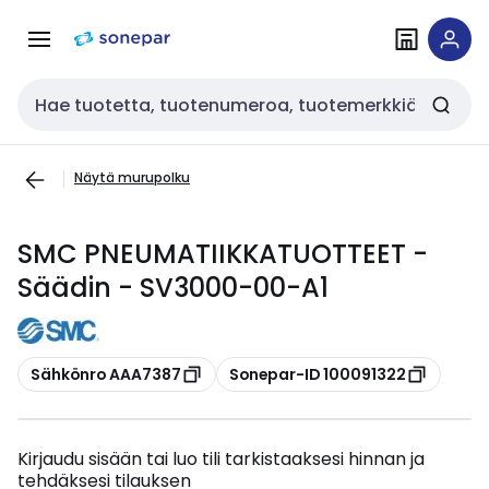
Siirry
Siirry
navigointiin
sisältöön
Haku
Näytä murupolku
SMC PNEUMATIIKKATUOTTEET -
Säädin - SV3000-00-A1
Kopioi
Kopioi
Sähkönro AAA7387
Sonepar-ID 100091322
Kirjaudu sisään tai luo tili tarkistaaksesi hinnan ja
tehdäksesi tilauksen