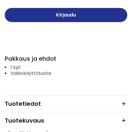
Kirjaudu
Pakkaus ja ehdot
1
kpl
Vakiokäyttötuote
Tuotetiedot
Tuotekuvaus