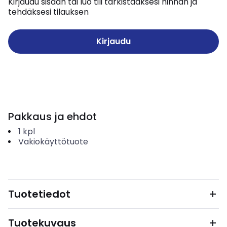
Kirjaudu sisään tai luo tili tarkistaaksesi hinnan ja
tehdäksesi tilauksen
Kirjaudu
Pakkaus ja ehdot
1
kpl
Vakiokäyttötuote
Tuotetiedot
Tuotekuvaus