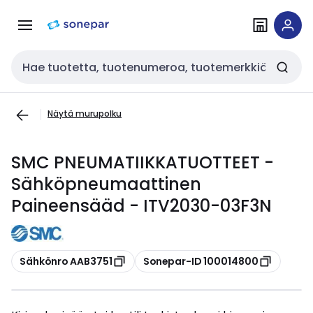
Siirry
Siirry
navigointiin
sisältöön
Haku
Näytä murupolku
SMC PNEUMATIIKKATUOTTEET -
Sähköpneumaattinen
Paineensääd - ITV2030-03F3N
Kopioi
Kopioi
Sähkönro AAB3751
Sonepar-ID 100014800