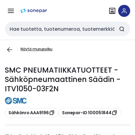
Siirry
Siirry
navigointiin
sisältöön
Haku
Näytä murupolku
SMC PNEUMATIIKKATUOTTEET -
Sähköpneumaattinen Säädin -
ITV1050-03F2N
Kopioi
Kopioi
Sähkönro AAA9196
Sonepar-ID 100051844