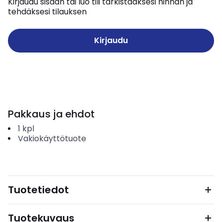
Kirjaudu sisään tai luo tili tarkistaaksesi hinnan ja
tehdäksesi tilauksen
Kirjaudu
Pakkaus ja ehdot
1
kpl
Vakiokäyttötuote
Tuotetiedot
Tuotekuvaus