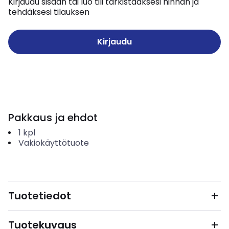
Kirjaudu sisään tai luo tili tarkistaaksesi hinnan ja
tehdäksesi tilauksen
Kirjaudu
Pakkaus ja ehdot
1
kpl
Vakiokäyttötuote
Tuotetiedot
Tuotekuvaus