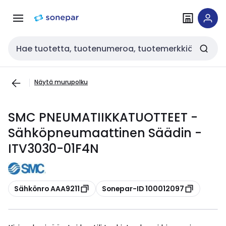
Siirry
Siirry
navigointiin
sisältöön
Haku
Näytä murupolku
SMC PNEUMATIIKKATUOTTEET -
Sähköpneumaattinen Säädin -
ITV3030-01F4N
Kopioi
Kopioi
Sähkönro AAA9211
Sonepar-ID 100012097