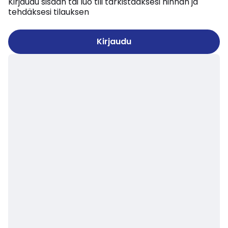
Kirjaudu sisään tai luo tili tarkistaaksesi hinnan ja
tehdäksesi tilauksen
Kirjaudu