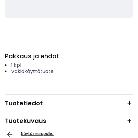
Pakkaus ja ehdot
1
kpl
Vakiokäyttötuote
Tuotetiedot
Tuotekuvaus
Näytä murupolku