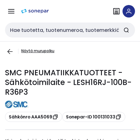
Siirry
Siirry
navigointiin
sisältöön
Haku
Näytä murupolku
SMC PNEUMATIIKKATUOTTEET -
Sähkötoimilaite - LESH16RJ-100B-
R36P3
Kopioi
Kopioi
Sähkönro AAA5069
Sonepar-ID 100131033