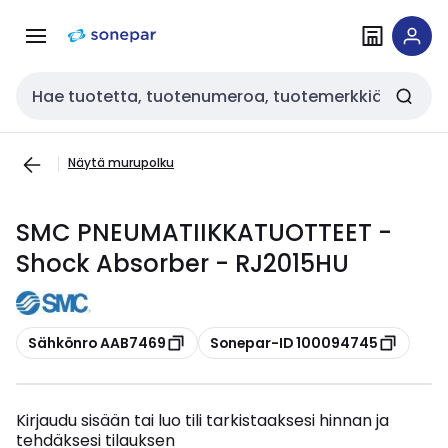
Siirry
Siirry
navigointiin
sisältöön
Haku
Näytä murupolku
SMC PNEUMATIIKKATUOTTEET -
Shock Absorber - RJ2015HU
Kopioi
Kopioi
Sähkönro AAB7469
Sonepar-ID 100094745
Kirjaudu sisään tai luo tili tarkistaaksesi hinnan ja
tehdäksesi tilauksen