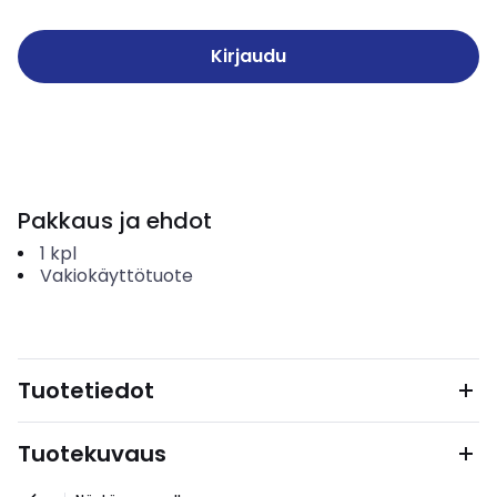
Kirjaudu
Pakkaus ja ehdot
1
kpl
Vakiokäyttötuote
Tuotetiedot
Tuotekuvaus