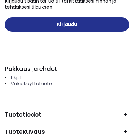
Kirjaudu sisään tai luo tili tarkistaaksesi hinnan ja
tehdäksesi tilauksen
Kirjaudu
Pakkaus ja ehdot
1
kpl
Vakiokäyttötuote
Tuotetiedot
Tuotekuvaus