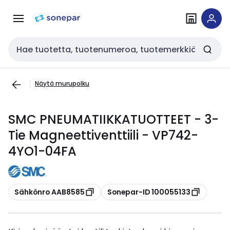
Siirry
Siirry
navigointiin
sisältöön
Haku
Näytä murupolku
SMC PNEUMATIIKKATUOTTEET - 3-
Tie Magneettiventtiili - VP742-
4YO1-04FA
Kopioi
Kopioi
Sähkönro AAB8585
Sonepar-ID 100055133