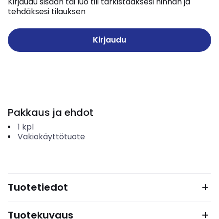
Kirjaudu sisään tai luo tili tarkistaaksesi hinnan ja
tehdäksesi tilauksen
Kirjaudu
Pakkaus ja ehdot
1
kpl
Vakiokäyttötuote
Tuotetiedot
Tuotekuvaus