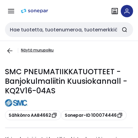
Siirry
Siirry
navigointiin
sisältöön
Haku
Näytä murupolku
SMC PNEUMATIIKKATUOTTEET -
Banjokulmaliitin Kuusiokannall -
KQ2V16-04AS
Kopioi
Kopioi
Sähkönro AAB4662
Sonepar-ID 100074446