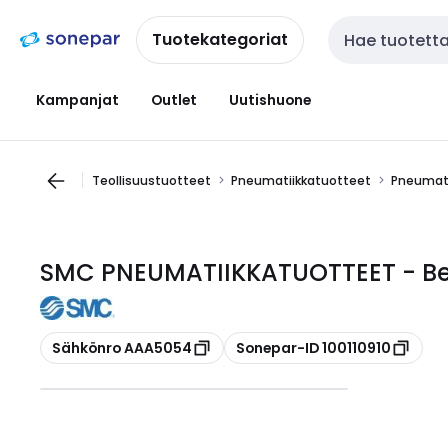
Siirry
Siirry
navigointiin
sisältöön
Tuotekategoriat
Haku
Kampanjat
Outlet
Uutishuone
Teollisuustuotteet
Pneumatiikkatuotteet
Pneumati
SMC PNEUMATIIKKATUOTTEET - Bel
Kopioi
Kopioi
Sähkönro AAA5054
Sonepar-ID 100110910