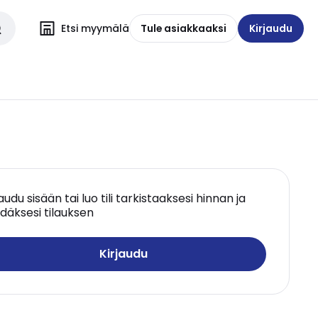
Etsi myymälä
Tule asiakkaaksi
Kirjaudu
jaudu sisään tai luo tili tarkistaaksesi hinnan ja
däksesi tilauksen
Kirjaudu