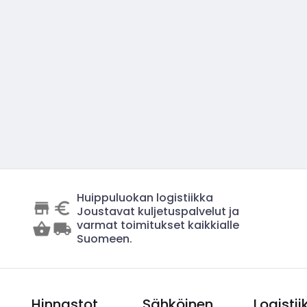
Huippuluokan logistiikka
Joustavat kuljetuspalvelut ja
varmat toimitukset kaikkialle
Suomeen.
Hinnastot
Sähköinen
Logistii