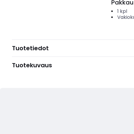
Pakkau
1
kpl
Vakiok
Tuotetiedot
Tuotekuvaus