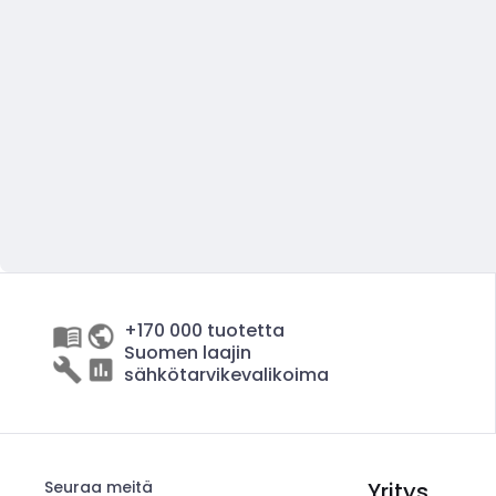
+170 000 tuotetta
Suomen laajin
sähkötarvikevalikoima
Seuraa meitä
Yritys