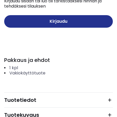
Kirjaudu sisään tai luo tili tarkistaaksesi hinnan ja
tehdäksesi tilauksen
Kirjaudu
Pakkaus ja ehdot
1
kpl
Vakiokäyttötuote
Tuotetiedot
Tuotekuvaus