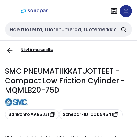
Siirry
Siirry
navigointiin
sisältöön
Haku
Näytä murupolku
SMC PNEUMATIIKKATUOTTEET -
Compact Low Friction Cylinder -
MQMLB20-75D
Kopioi
Kopioi
Sähkönro AAB5831
Sonepar-ID 100094541