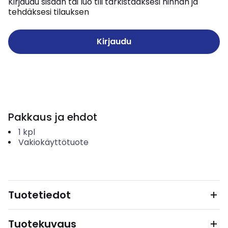
Kirjaudu sisään tai luo tili tarkistaaksesi hinnan ja
tehdäksesi tilauksen
Kirjaudu
Pakkaus ja ehdot
1
kpl
Vakiokäyttötuote
Tuotetiedot
Tuotekuvaus