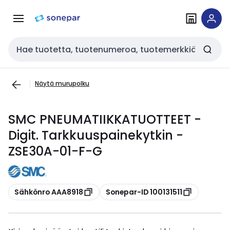
Siirry
Siirry
navigointiin
sisältöön
Haku
Näytä murupolku
SMC PNEUMATIIKKATUOTTEET -
Digit. Tarkkuuspainekytkin -
ZSE30A-01-F-G
Kopioi
Kopioi
Sähkönro AAA8918
Sonepar-ID 100131511