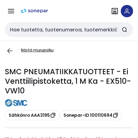
Siirry
Siirry
navigointiin
sisältöön
Haku
Näytä murupolku
SMC PNEUMATIIKKATUOTTEET - Ei
Venttiilipistoketta, 1 M Ka - EX510-
VW10
Kopioi
Kopioi
Sähkönro AAA3195
Sonepar-ID 100110694