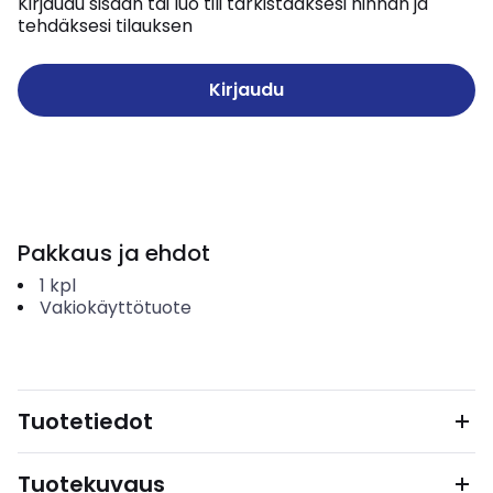
Kirjaudu sisään tai luo tili tarkistaaksesi hinnan ja
tehdäksesi tilauksen
Kirjaudu
Pakkaus ja ehdot
1
kpl
Vakiokäyttötuote
Tuotetiedot
Tuotekuvaus