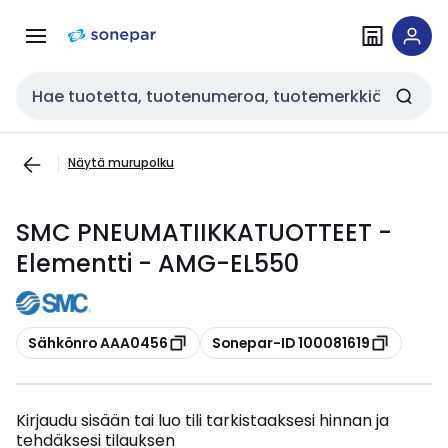
Siirry
Siirry
navigointiin
sisältöön
Haku
Näytä murupolku
SMC PNEUMATIIKKATUOTTEET -
Elementti - AMG-EL550
Kopioi
Kopioi
Sähkönro AAA0456
Sonepar-ID 100081619
Kirjaudu sisään tai luo tili tarkistaaksesi hinnan ja
tehdäksesi tilauksen