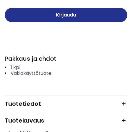
Kirjaudu
Pakkaus ja ehdot
1
kpl
Vakiokäyttötuote
Tuotetiedot
Tuotekuvaus