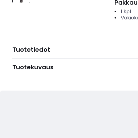
Pakkau
1
kpl
Vakiok
Tuotetiedot
Tuotekuvaus