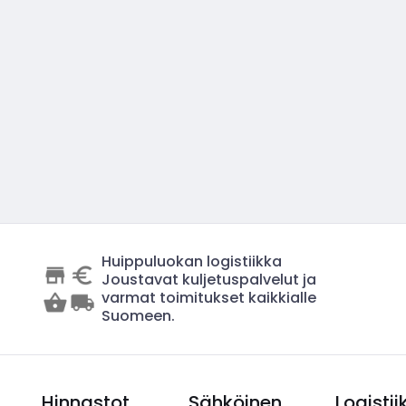
Huippuluokan logistiikka
Joustavat kuljetuspalvelut ja
varmat toimitukset kaikkialle
Suomeen.
Hinnastot
Sähköinen
Logistii