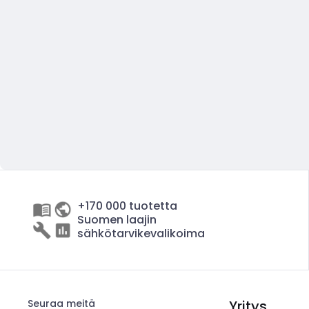
+170 000 tuotetta
Suomen laajin
sähkötarvikevalikoima
Seuraa meitä
Yritys