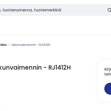
ikka
Iskunvaimennin - RJ1412H
kunvaimennin - RJ1412H
Kir
teh