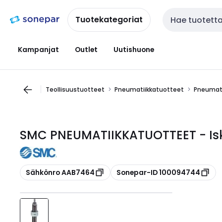
Siirry
Siirry
navigointiin
sisältöön
Tuotekategoriat
Haku
Kampanjat
Outlet
Uutishuone
Teollisuustuotteet
Pneumatiikkatuotteet
Pneumati
SMC PNEUMATIIKKATUOTTEET - Is
Kopioi
Kopioi
Sähkönro AAB7464
Sonepar-ID 100094744