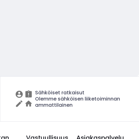
Sähköiset ratkaisut
Olemme sähköisen liiketoiminnan
ammattilainen
kan
Vastuullisuus
Asiakaspalvelu