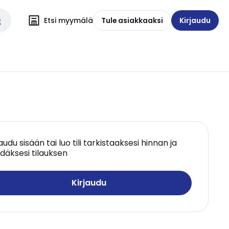
Etsi myymälä
Tule asiakkaaksi
Kirjaudu
jaudu sisään tai luo tili tarkistaaksesi hinnan ja
däksesi tilauksen
Kirjaudu