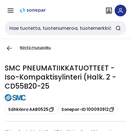
Siirry
Siirry
navigointiin
sisältöön
Haku
Näytä murupolku
SMC PNEUMATIIKKATUOTTEET -
Iso-Kompaktisylinteri (Halk. 2 -
CD55B20-25
Kopioi
Kopioi
Sähkönro AAB0525
Sonepar-ID 100093912