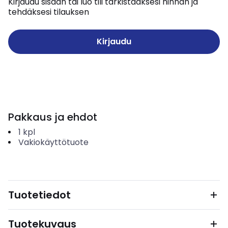
Kirjaudu sisään tai luo tili tarkistaaksesi hinnan ja
tehdäksesi tilauksen
Kirjaudu
Pakkaus ja ehdot
1
kpl
Vakiokäyttötuote
Tuotetiedot
Tuotekuvaus