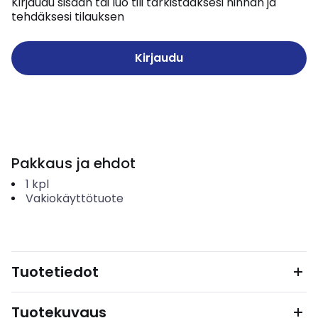
Kirjaudu sisään tai luo tili tarkistaaksesi hinnan ja
tehdäksesi tilauksen
Kirjaudu
Pakkaus ja ehdot
1
kpl
Vakiokäyttötuote
Tuotetiedot
Tuotekuvaus