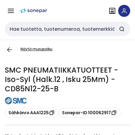
Siirry
Siirry
navigointiin
sisältöön
Haku
Näytä murupolku
SMC PNEUMATIIKKATUOTTEET -
Iso-Syl (Halk.12 , Isku 25Mm) -
CD85N12-25-B
Kopioi
Kopioi
Sähkönro AAA1225
Sonepar-ID 100062917