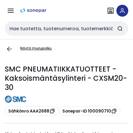
Siirry
Siirry
navigointiin
sisältöön
Haku
Näytä murupolku
SMC PNEUMATIIKKATUOTTEET -
Kaksoismäntäsylinteri - CXSM20-
30
Kopioi
Kopioi
Sähkönro AAA2688
Sonepar-ID 100090710