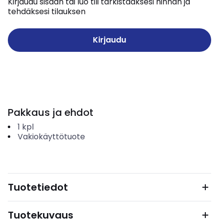
Kirjaudu sisään tai luo tili tarkistaaksesi hinnan ja
tehdäksesi tilauksen
Kirjaudu
Pakkaus ja ehdot
1
kpl
Vakiokäyttötuote
Tuotetiedot
Tuotekuvaus