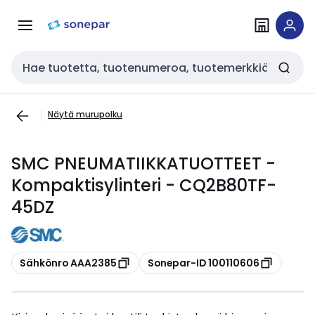
Siirry
Siirry
navigointiin
sisältöön
Haku
Näytä murupolku
SMC PNEUMATIIKKATUOTTEET -
Kompaktisylinteri - CQ2B80TF-
45DZ
Kopioi
Kopioi
Sähkönro AAA2385
Sonepar-ID 100110606