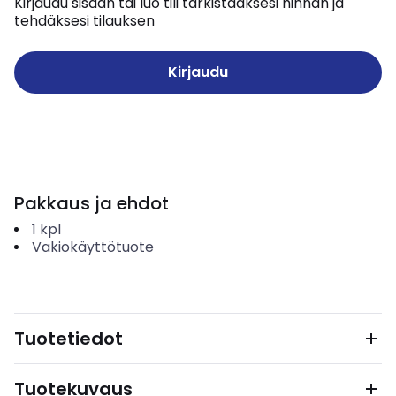
Kirjaudu sisään tai luo tili tarkistaaksesi hinnan ja
tehdäksesi tilauksen
Kirjaudu
Pakkaus ja ehdot
1
kpl
Vakiokäyttötuote
Tuotetiedot
Tuotekuvaus