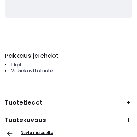
Pakkaus ja ehdot
1
kpl
Vakiokäyttötuote
Tuotetiedot
Tuotekuvaus
Näytä murupolku