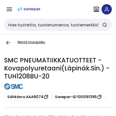
Siirry
Siirry
navigointiin
sisältöön
Haku
Näytä murupolku
SMC PNEUMATIIKKATUOTTEET -
Kovapolyuretaani(Läpinäk.Sin.) -
TUH1208BU-20
Kopioi
Kopioi
Sähkönro AAA8074
Sonepar-ID 100091395