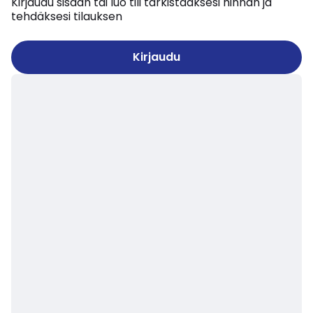
Kirjaudu sisään tai luo tili tarkistaaksesi hinnan ja
tehdäksesi tilauksen
Kirjaudu