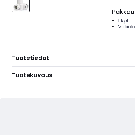
Pakkau
1
kpl
Vakiok
Tuotetiedot
Tuotekuvaus