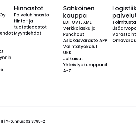
Hinnastot
Sähköinen
Logistii
kauppa
palvelu
 Oy
Palveluhinnasto
Hinta- ja
EDI, OVT, XML,
Toimitust
tuotetiedostot
Verkkolasku ja
Lisäarvopa
aehdot
Myyntiehdot
Punchout
Varastoint
Asiakasvarasto APP
Omavaras
Valintatyökalut
ct
UKK
ynnin
Julkaisut
Yhteistyökumppanit
se
A-Z
 11 | Y-tunnus: 0213785-2