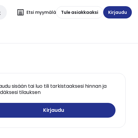
Etsi myymälä
Tule asiakkaaksi
Kirjaudu
jaudu sisään tai luo tili tarkistaaksesi hinnan ja
däksesi tilauksen
Kirjaudu