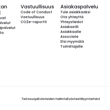
kan
Vastuullisuus
Asiakaspalvelu
t
Code of Conduct
Tule asiakkaaksi
Vastuullisuus
Ota yhteyttä
avat
CO2e-raportti
Yhteystiedot
lvelut
Asiakastili
ipalvelut
Asiakkaalle
to
Associate
Etsi myymälä
Toimittajalle
Tietosuoja
Evästeiden hallinta
Evästeet
Myyntiehdot