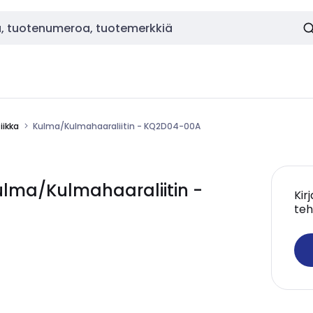
ikka
Kulma/Kulmahaaraliitin - KQ2D04-00A
lma/Kulmahaaraliitin -
Kir
teh