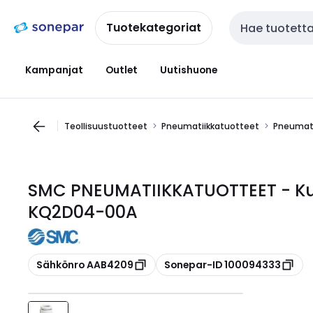
Siirry
Siirry
navigointiin
sisältöön
Tuotekategoriat
Haku
Kampanjat
Outlet
Uutishuone
Teollisuustuotteet
Pneumatiikkatuotteet
Pneumati
SMC PNEUMATIIKKATUOTTEET - Ku
KQ2D04-00A
Kopioi
Kopioi
Sähkönro AAB4209
Sonepar-ID 100094333