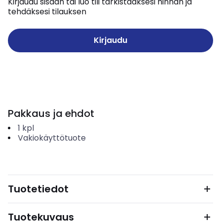
Kirjaudu sisään tai luo tili tarkistaaksesi hinnan ja
tehdäksesi tilauksen
Kirjaudu
Pakkaus ja ehdot
1
kpl
Vakiokäyttötuote
Tuotetiedot
Tuotekuvaus