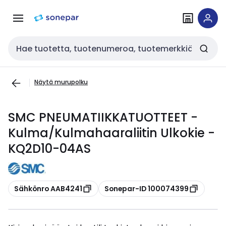
Siirry
Siirry
navigointiin
sisältöön
Haku
Näytä murupolku
SMC PNEUMATIIKKATUOTTEET -
Kulma/Kulmahaaraliitin Ulkokie -
KQ2D10-04AS
Kopioi
Kopioi
Sähkönro AAB4241
Sonepar-ID 100074399