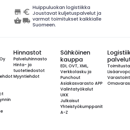
Huippuluokan logistiikka
Joustavat kuljetuspalvelut ja
varmat toimitukset kaikkialle
Suomeen.
Hinnastot
Sähköinen
Logistii
kauppa
palvelu
 Oy
Palveluhinnasto
Hinta- ja
EDI, OVT, XML,
Toimitust
tuotetiedostot
Verkkolasku ja
Lisäarvopa
aehdot
Myyntiehdot
Punchout
Varastoint
Asiakasvarasto APP
Omavaras
Valintatyökalut
ct
UKK
ynnin
Julkaisut
Yhteistyökumppanit
se
A-Z