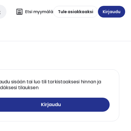
Etsi myymälä
Tule asiakkaaksi
Kirjaudu
jaudu sisään tai luo tili tarkistaaksesi hinnan ja
däksesi tilauksen
Kirjaudu