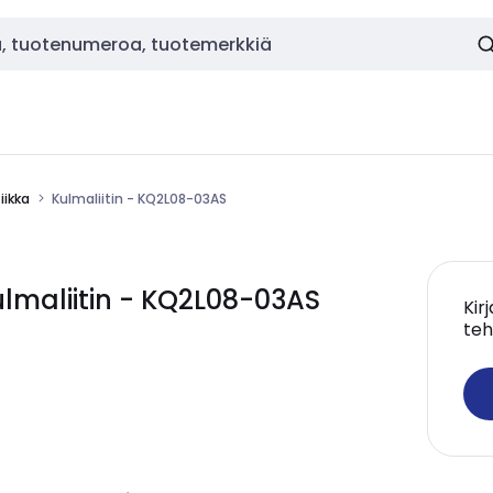
ikka
Kulmaliitin - KQ2L08-03AS
maliitin - KQ2L08-03AS
Kir
teh