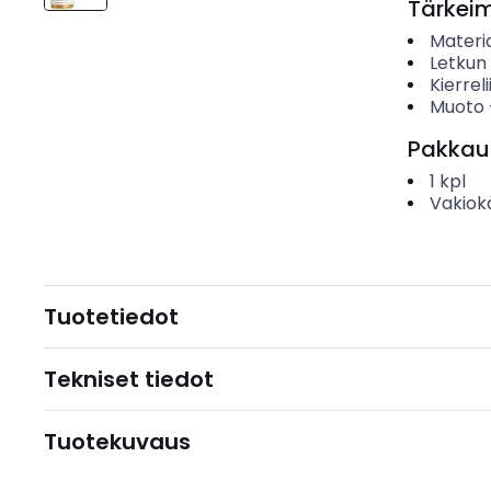
Tärkei
Materia
Letkun 
Kierre
Muoto
Pakkau
1
kpl
Vakiok
Tuotetiedot
Tekniset tiedot
Tuotekuvaus