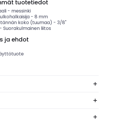
mmät tuotetiedot
ali
-
messinki
ulkohalkaisija
-
8
mm
liitännän koko (tuumaa)
-
3/8"
-
Suorakulmainen liitos
s ja ehdot
äyttötuote