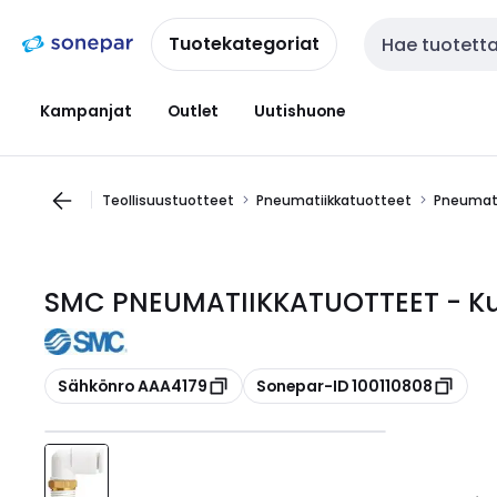
Siirry
Siirry
navigointiin
sisältöön
Tuotekategoriat
Haku
Kampanjat
Outlet
Uutishuone
Teollisuustuotteet
Pneumatiikkatuotteet
Pneumati
SMC PNEUMATIIKKATUOTTEET - Kul
Kopioi
Kopioi
Sähkönro AAA4179
Sonepar-ID 100110808