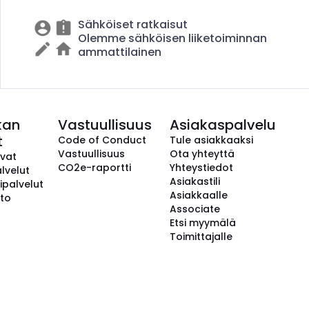
Sähköiset ratkaisut
Olemme sähköisen liiketoiminnan
ammattilainen
kan
Vastuullisuus
Asiakaspalvelu
t
Code of Conduct
Tule asiakkaaksi
Vastuullisuus
Ota yhteyttä
avat
CO2e-raportti
Yhteystiedot
lvelut
Asiakastili
ipalvelut
Asiakkaalle
to
Associate
Etsi myymälä
Toimittajalle