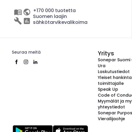
+170 000 tuotetta
Suomen laajin
sähkötarvikevalikoima
Seuraa meitä
Yritys
Sonepar Suomi
Ura
Laskutustiedot
Yleiset hankint
toimittajalle
Speak Up
Code of Condu
Myymälät ja my
yhteystiedot
Sonepar Purpo
Vierailijaohje