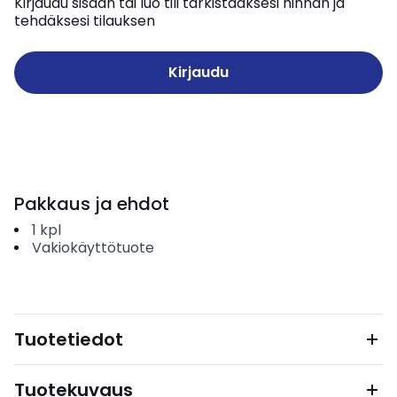
Kirjaudu sisään tai luo tili tarkistaaksesi hinnan ja
tehdäksesi tilauksen
Kirjaudu
Pakkaus ja ehdot
1
kpl
Vakiokäyttötuote
Tuotetiedot
Tuotekuvaus