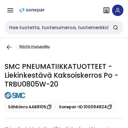
Siirry
Siirry
navigointiin
sisältöön
Haku
Näytä murupolku
SMC PNEUMATIIKKATUOTTEET -
Liekinkestävä Kaksoiskerros Po -
TRBU0805W-20
Kopioi
Kopioi
Sähkönro AAB8105
Sonepar-ID 100094824