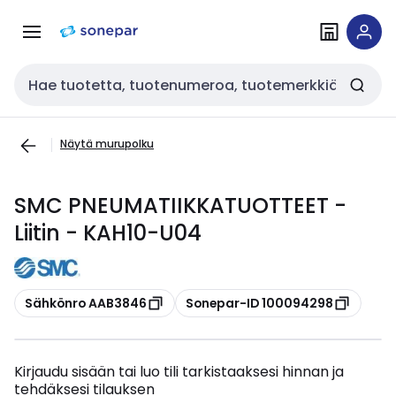
Siirry
Siirry
navigointiin
sisältöön
Haku
Näytä murupolku
SMC PNEUMATIIKKATUOTTEET -
Liitin - KAH10-U04
Kopioi
Kopioi
Sähkönro AAB3846
Sonepar-ID 100094298
Kirjaudu sisään tai luo tili tarkistaaksesi hinnan ja
tehdäksesi tilauksen