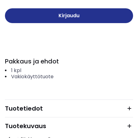
Kirjaudu
Pakkaus ja ehdot
1
kpl
Vakiokäyttötuote
Tuotetiedot
Tuotekuvaus