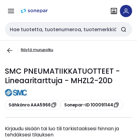
Siirry
Siirry
navigointiin
sisältöön
Haku
Näytä murupolku
SMC PNEUMATIIKKATUOTTEET -
Lineaaritarttuja - MHZL2-20D
Kopioi
Kopioi
Sähkönro AAA5966
Sonepar-ID 100091144
Kirjaudu sisään tai luo tili tarkistaaksesi hinnan ja
tehdäksesi tilauksen