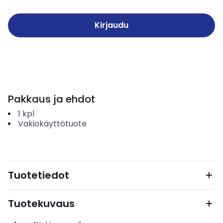
Kirjaudu
Pakkaus ja ehdot
1
kpl
Vakiokäyttötuote
Tuotetiedot
Tuotekuvaus