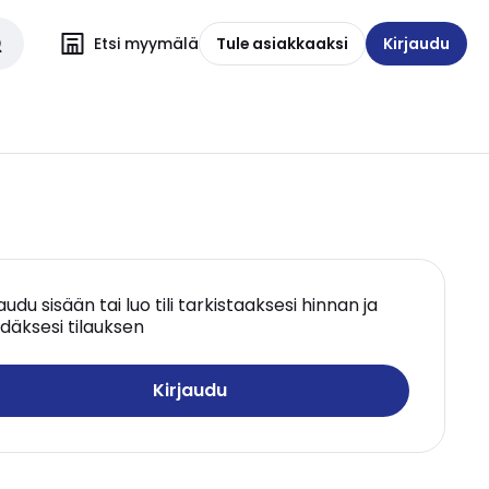
Etsi myymälä
Tule asiakkaaksi
Kirjaudu
jaudu sisään tai luo tili tarkistaaksesi hinnan ja
däksesi tilauksen
Kirjaudu