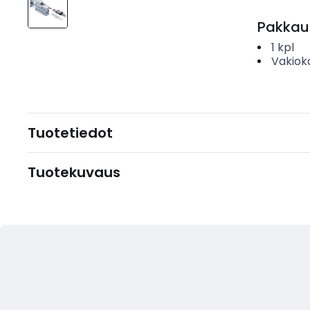
Pakkau
1
kpl
Vakiok
Tuotetiedot
Tuotekuvaus