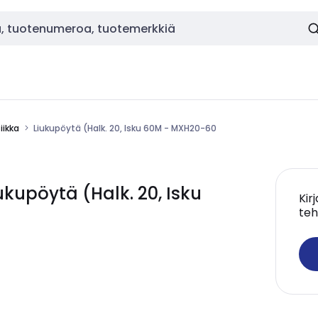
ikka
Liukupöytä (Halk. 20, Isku 60M - MXH20-60
upöytä (Halk. 20, Isku
Kir
teh