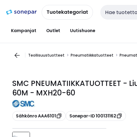
Siirry
Siirry
navigointiin
sisältöön
Tuotekategoriat
Haku
Kampanjat
Outlet
Uutishuone
Teollisuustuotteet
Pneumatiikkatuotteet
Pneumati
SMC PNEUMATIIKKATUOTTEET - Liuk
60M - MXH20-60
Kopioi
Kopioi
Sähkönro AAA6101
Sonepar-ID 100131162