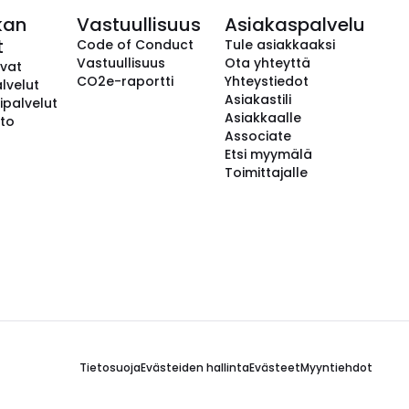
kan
Vastuullisuus
Asiakaspalvelu
t
Code of Conduct
Tule asiakkaaksi
Vastuullisuus
Ota yhteyttä
avat
CO2e-raportti
Yhteystiedot
lvelut
Asiakastili
ipalvelut
Asiakkaalle
to
Associate
Etsi myymälä
Toimittajalle
Tietosuoja
Evästeiden hallinta
Evästeet
Myyntiehdot