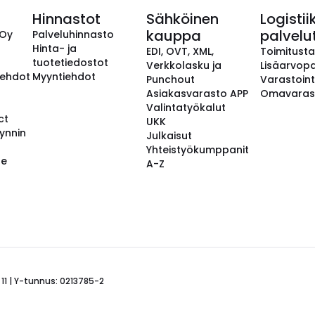
Hinnastot
Sähköinen
Logistii
kauppa
palvelu
 Oy
Palveluhinnasto
Hinta- ja
EDI, OVT, XML,
Toimitust
tuotetiedostot
Verkkolasku ja
Lisäarvopa
aehdot
Myyntiehdot
Punchout
Varastoint
Asiakasvarasto APP
Omavaras
Valintatyökalut
ct
UKK
ynnin
Julkaisut
Yhteistyökumppanit
se
A-Z
 11 | Y-tunnus: 0213785-2