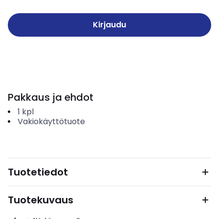
Kirjaudu
Pakkaus ja ehdot
1
kpl
Vakiokäyttötuote
Tuotetiedot
Tuotekuvaus