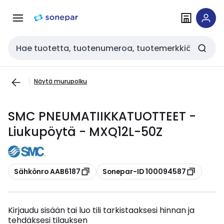
Siirry
Siirry
navigointiin
sisältöön
Haku
Näytä murupolku
SMC PNEUMATIIKKATUOTTEET -
Liukupöytä - MXQ12L-50Z
Kopioi
Kopioi
Sähkönro AAB6187
Sonepar-ID 100094587
Kirjaudu sisään tai luo tili tarkistaaksesi hinnan ja
tehdäksesi tilauksen