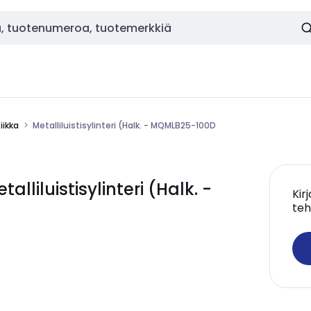
ikka
Metalliluistisylinteri (Halk. - MQMLB25-100D
iluistisylinteri (Halk. -
Kir
teh