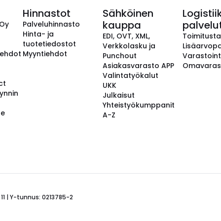
Hinnastot
Sähköinen
Logistii
kauppa
palvelu
 Oy
Palveluhinnasto
Hinta- ja
EDI, OVT, XML,
Toimitust
tuotetiedostot
Verkkolasku ja
Lisäarvopa
aehdot
Myyntiehdot
Punchout
Varastoint
Asiakasvarasto APP
Omavaras
Valintatyökalut
ct
UKK
ynnin
Julkaisut
Yhteistyökumppanit
se
A-Z
 11 | Y-tunnus: 0213785-2