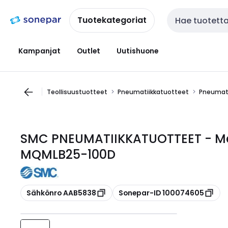
Siirry
Siirry
navigointiin
sisältöön
Tuotekategoriat
Haku
Kampanjat
Outlet
Uutishuone
Teollisuustuotteet
Pneumatiikkatuotteet
Pneumati
SMC PNEUMATIIKKATUOTTEET - Metall
MQMLB25-100D
Kopioi
Kopioi
Sähkönro AAB5838
Sonepar-ID 100074605