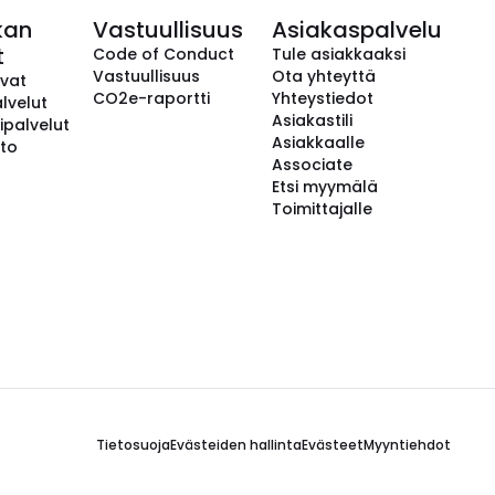
kan
Vastuullisuus
Asiakaspalvelu
t
Code of Conduct
Tule asiakkaaksi
Vastuullisuus
Ota yhteyttä
avat
CO2e-raportti
Yhteystiedot
lvelut
Asiakastili
ipalvelut
Asiakkaalle
to
Associate
Etsi myymälä
Toimittajalle
Tietosuoja
Evästeiden hallinta
Evästeet
Myyntiehdot