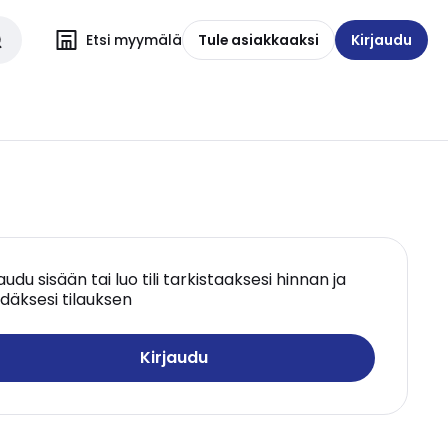
Etsi myymälä
Tule asiakkaaksi
Kirjaudu
jaudu sisään tai luo tili tarkistaaksesi hinnan ja
däksesi tilauksen
Kirjaudu