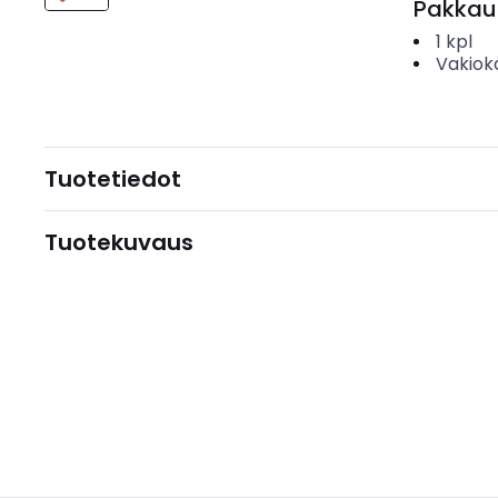
Pakkau
1
kpl
Vakiok
Tuotetiedot
Tuotekuvaus