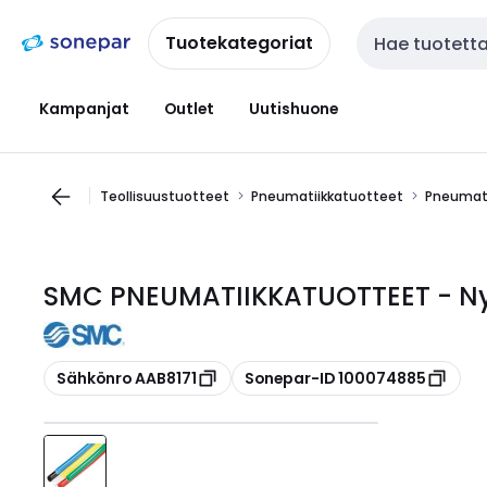
Siirry
Siirry
navigointiin
sisältöön
Tuotekategoriat
Haku
Kampanjat
Outlet
Uutishuone
Teollisuustuotteet
Pneumatiikkatuotteet
Pneumati
SMC PNEUMATIIKKATUOTTEET - Ny
Kopioi
Kopioi
Sähkönro AAB8171
Sonepar-ID 100074885