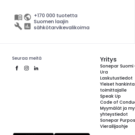
+170 000 tuotetta
Suomen laajin
sähkötarvikevalikoima
Seuraa meitä
Yritys
Sonepar Suomi
Ura
Laskutustiedot
Yleiset hankint
toimittajalle
Speak Up
Code of Condu
Myymälät ja my
yhteystiedot
Sonepar Purpo
Vierailijaohje