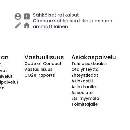
Sähköiset ratkaisut
Olemme sähköisen liiketoiminnan
ammattilainen
kan
Vastuullisuus
Asiakaspalvelu
t
Code of Conduct
Tule asiakkaaksi
Vastuullisuus
Ota yhteyttä
avat
CO2e-raportti
Yhteystiedot
lvelut
Asiakastili
ipalvelut
Asiakkaalle
to
Associate
Etsi myymälä
Toimittajalle