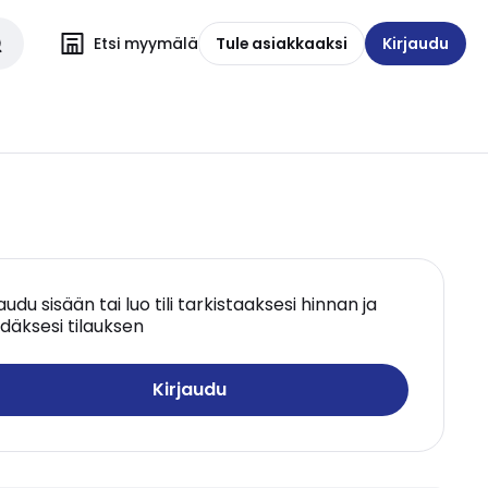
Etsi myymälä
Tule asiakkaaksi
Kirjaudu
jaudu sisään tai luo tili tarkistaaksesi hinnan ja
däksesi tilauksen
Kirjaudu