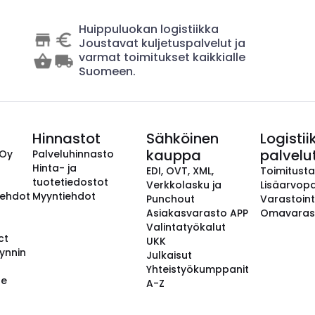
Huippuluokan logistiikka
Joustavat kuljetuspalvelut ja
varmat toimitukset kaikkialle
Suomeen.
Hinnastot
Sähköinen
Logistii
kauppa
palvelu
 Oy
Palveluhinnasto
Hinta- ja
EDI, OVT, XML,
Toimitust
tuotetiedostot
Verkkolasku ja
Lisäarvopa
aehdot
Myyntiehdot
Punchout
Varastoint
Asiakasvarasto APP
Omavaras
Valintatyökalut
ct
UKK
ynnin
Julkaisut
Yhteistyökumppanit
se
A-Z