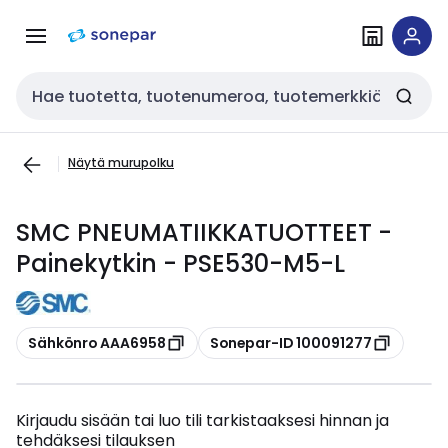
Siirry
Siirry
navigointiin
sisältöön
Haku
Näytä murupolku
SMC PNEUMATIIKKATUOTTEET -
Painekytkin - PSE530-M5-L
Kopioi
Kopioi
Sähkönro AAA6958
Sonepar-ID 100091277
Kirjaudu sisään tai luo tili tarkistaaksesi hinnan ja
tehdäksesi tilauksen