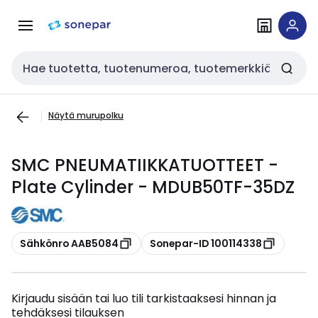
Siirry
Siirry
navigointiin
sisältöön
Haku
Näytä murupolku
SMC PNEUMATIIKKATUOTTEET -
Plate Cylinder - MDUB50TF-35DZ
Kopioi
Kopioi
Sähkönro AAB5084
Sonepar-ID 100114338
Kirjaudu sisään tai luo tili tarkistaaksesi hinnan ja
tehdäksesi tilauksen