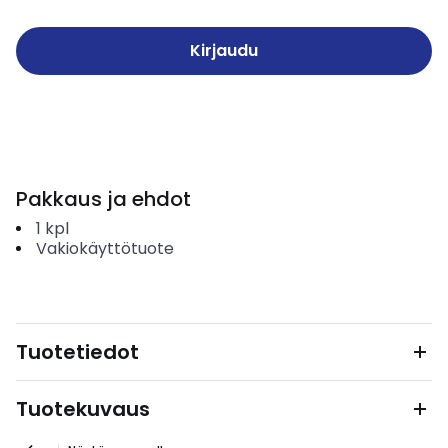
Kirjaudu
Pakkaus ja ehdot
1
kpl
Vakiokäyttötuote
Tuotetiedot
Tuotekuvaus