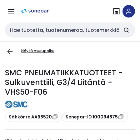
Siirry
Siirry
navigointiin
sisältöön
Haku
Näytä murupolku
SMC PNEUMATIIKKATUOTTEET -
Sulkuventtiili, G3/4 Liitäntä -
VHS50-F06
Kopioi
Kopioi
Sähkönro AAB8520
Sonepar-ID 100094875