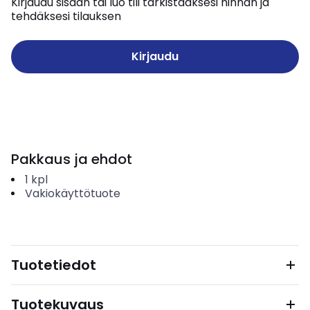
Kirjaudu sisään tai luo tili tarkistaaksesi hinnan ja
tehdäksesi tilauksen
Kirjaudu
Pakkaus ja ehdot
1
kpl
Vakiokäyttötuote
Tuotetiedot
Tuotekuvaus