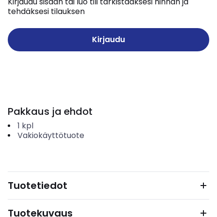
Kirjaudu sisään tai luo tili tarkistaaksesi hinnan ja
tehdäksesi tilauksen
Kirjaudu
Pakkaus ja ehdot
1
kpl
Vakiokäyttötuote
Tuotetiedot
Tuotekuvaus