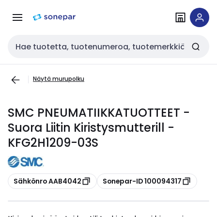
Siirry
Siirry
navigointiin
sisältöön
Haku
Näytä murupolku
SMC PNEUMATIIKKATUOTTEET -
Suora Liitin Kiristysmutterill -
KFG2H1209-03S
Kopioi
Kopioi
Sähkönro AAB4042
Sonepar-ID 100094317