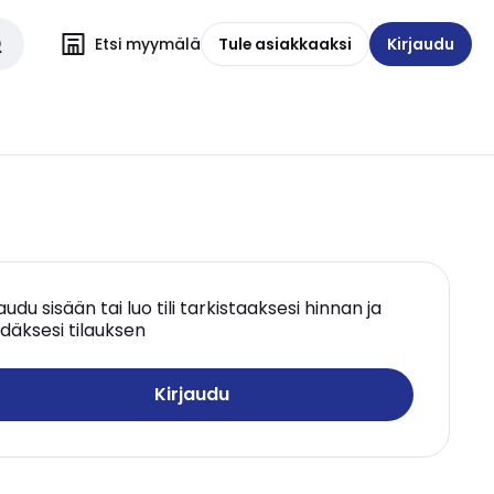
Etsi myymälä
Tule asiakkaaksi
Kirjaudu
jaudu sisään tai luo tili tarkistaaksesi hinnan ja
däksesi tilauksen
Kirjaudu