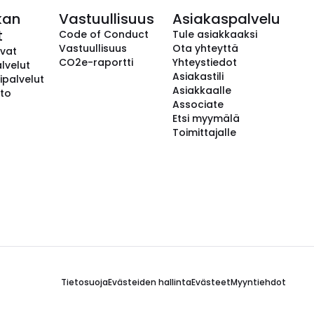
kan
Vastuullisuus
Asiakaspalvelu
t
Code of Conduct
Tule asiakkaaksi
Vastuullisuus
Ota yhteyttä
avat
CO2e-raportti
Yhteystiedot
lvelut
Asiakastili
ipalvelut
Asiakkaalle
to
Associate
Etsi myymälä
Toimittajalle
Tietosuoja
Evästeiden hallinta
Evästeet
Myyntiehdot