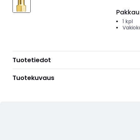
Pakkau
1
kpl
Vakiok
Tuotetiedot
Tuotekuvaus