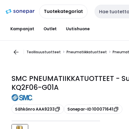
Siirry
Siirry
navigointiin
sisältöön
Tuotekategoriat
Haku
Kampanjat
Outlet
Uutishuone
Teollisuustuotteet
Pneumatiikkatuotteet
Pneumati
SMC PNEUMATIIKKATUOTTEET - Suora
KQ2F06-G01A
Kopioi
Kopioi
Sähkönro AAA9233
Sonepar-ID 100071641