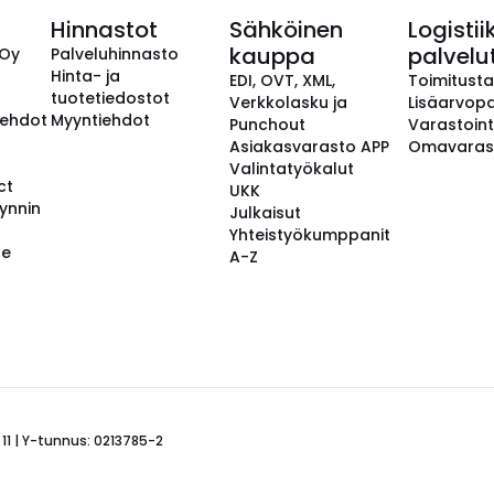
Hinnastot
Sähköinen
Logistii
kauppa
palvelu
 Oy
Palveluhinnasto
Hinta- ja
EDI, OVT, XML,
Toimitust
tuotetiedostot
Verkkolasku ja
Lisäarvopa
aehdot
Myyntiehdot
Punchout
Varastoint
Asiakasvarasto APP
Omavaras
Valintatyökalut
ct
UKK
ynnin
Julkaisut
Yhteistyökumppanit
se
A-Z
 11 | Y-tunnus: 0213785-2