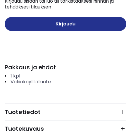
Kirjaudu sisään tai luo tili tarkistaaksesi hinnan ja
tehdäksesi tilauksen
Kirjaudu
Pakkaus ja ehdot
1
kpl
Vakiokäyttötuote
Tuotetiedot
Tuotekuvaus