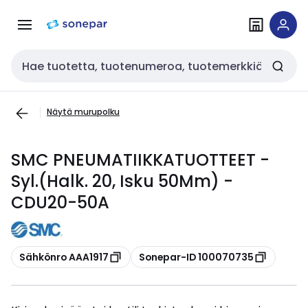
Siirry
Siirry
navigointiin
sisältöön
Haku
Näytä murupolku
SMC PNEUMATIIKKATUOTTEET -
Syl.(Halk. 20, Isku 50Mm) -
CDU20-50A
Kopioi
Kopioi
Sähkönro AAA1917
Sonepar-ID 100070735