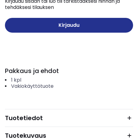
Kirjaudu sisään tai luo tili tarkistaaksesi hinnan ja
tehdäksesi tilauksen
Kirjaudu
Pakkaus ja ehdot
1
kpl
Vakiokäyttötuote
Tuotetiedot
Tuotekuvaus