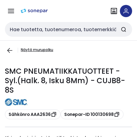
Siirry
Siirry
navigointiin
sisältöön
Haku
Näytä murupolku
SMC PNEUMATIIKKATUOTTEET -
Syl.(Halk. 8, Isku 8Mm) - CUJB8-
8S
Kopioi
Kopioi
Sähkönro AAA2636
Sonepar-ID 100130698