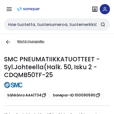
Siirry
Siirry
navigointiin
sisältöön
Haku
Näytä murupolku
SMC PNEUMATIIKKATUOTTEET -
Syl.Johteella(Halk. 50, Isku 2 -
CDQMB50TF-25
Kopioi
Kopioi
Sähkönro AAA1734
Sonepar-ID 100090590