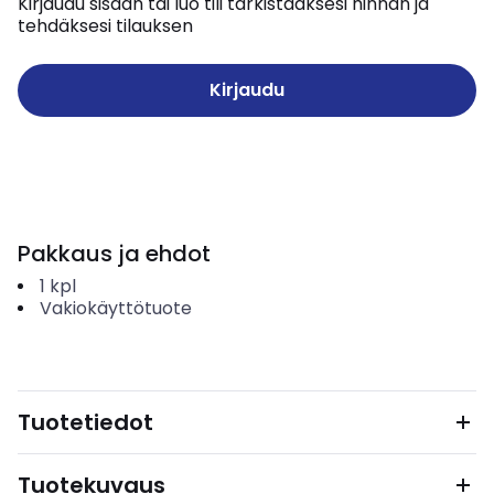
Kirjaudu sisään tai luo tili tarkistaaksesi hinnan ja
tehdäksesi tilauksen
Kirjaudu
Pakkaus ja ehdot
1
kpl
Vakiokäyttötuote
Tuotetiedot
Tuotekuvaus