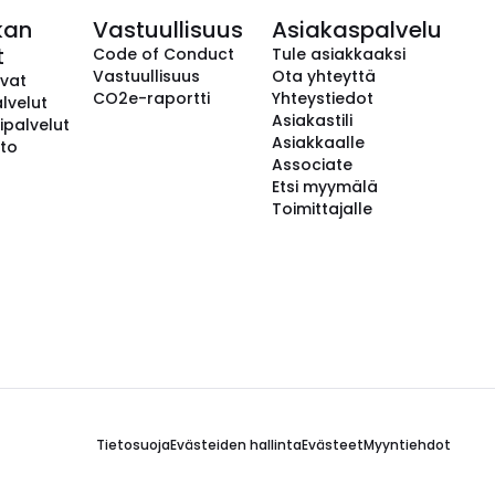
kan
Vastuullisuus
Asiakaspalvelu
t
Code of Conduct
Tule asiakkaaksi
Vastuullisuus
Ota yhteyttä
avat
CO2e-raportti
Yhteystiedot
lvelut
Asiakastili
ipalvelut
Asiakkaalle
to
Associate
Etsi myymälä
Toimittajalle
Tietosuoja
Evästeiden hallinta
Evästeet
Myyntiehdot