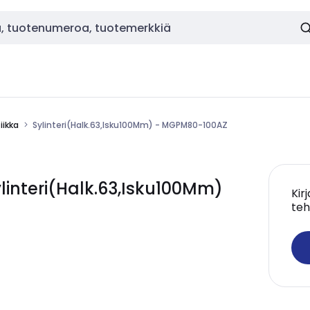
ikka
Sylinteri(Halk.63,Isku100Mm) - MGPM80-100AZ
interi(Halk.63,Isku100Mm)
Kir
teh