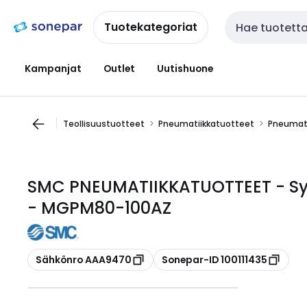
Siirry
Siirry
navigointiin
sisältöön
Tuotekategoriat
Haku
Kampanjat
Outlet
Uutishuone
Teollisuustuotteet
Pneumatiikkatuotteet
Pneumati
SMC PNEUMATIIKKATUOTTEET - Syl
- MGPM80-100AZ
Kopioi
Kopioi
Sähkönro AAA9470
Sonepar-ID 100111435