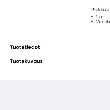
Pakkau
1
kpl
Vakiok
Tuotetiedot
Tuotekuvaus