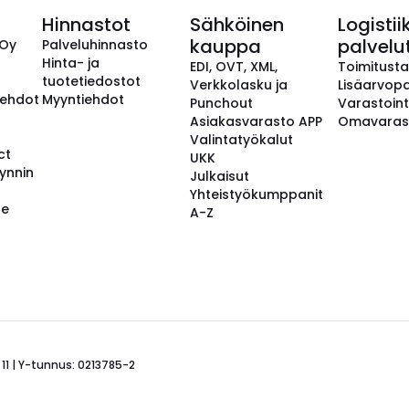
Hinnastot
Sähköinen
Logistii
kauppa
palvelu
 Oy
Palveluhinnasto
Hinta- ja
EDI, OVT, XML,
Toimitust
tuotetiedostot
Verkkolasku ja
Lisäarvopa
aehdot
Myyntiehdot
Punchout
Varastoint
Asiakasvarasto APP
Omavaras
Valintatyökalut
ct
UKK
ynnin
Julkaisut
Yhteistyökumppanit
se
A-Z
 11 | Y-tunnus: 0213785-2