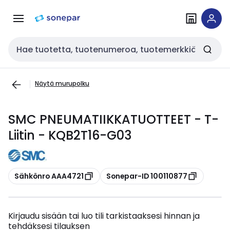
Siirry
Siirry
navigointiin
sisältöön
Haku
Näytä murupolku
SMC PNEUMATIIKKATUOTTEET - T-
Liitin - KQB2T16-G03
Kopioi
Kopioi
Sähkönro AAA4721
Sonepar-ID 100110877
Kirjaudu sisään tai luo tili tarkistaaksesi hinnan ja
tehdäksesi tilauksen