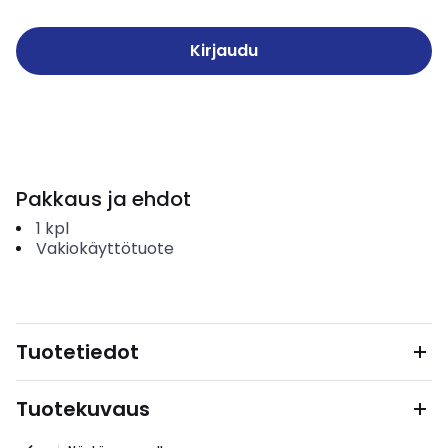
Kirjaudu
Pakkaus ja ehdot
1
kpl
Vakiokäyttötuote
Tuotetiedot
Tuotekuvaus