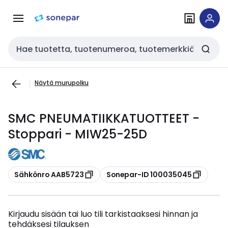
Siirry
Siirry
navigointiin
sisältöön
Haku
Näytä murupolku
SMC PNEUMATIIKKATUOTTEET -
Stoppari - MIW25-25D
Kopioi
Kopioi
Sähkönro AAB5723
Sonepar-ID 100035045
Kirjaudu sisään tai luo tili tarkistaaksesi hinnan ja
tehdäksesi tilauksen