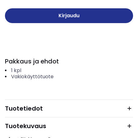
Kirjaudu
Pakkaus ja ehdot
1
kpl
Vakiokäyttötuote
Tuotetiedot
Tuotekuvaus