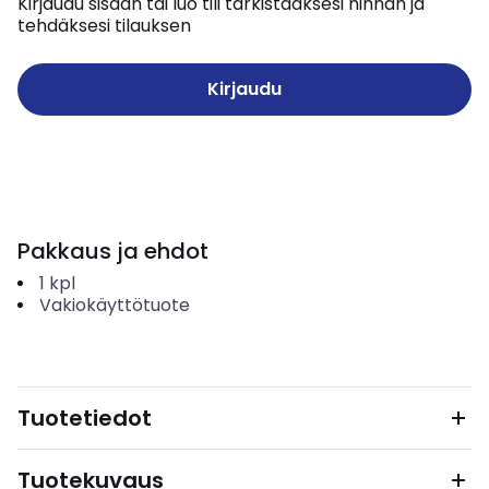
Kirjaudu sisään tai luo tili tarkistaaksesi hinnan ja
tehdäksesi tilauksen
Kirjaudu
Pakkaus ja ehdot
1
kpl
Vakiokäyttötuote
Tuotetiedot
Tuotekuvaus