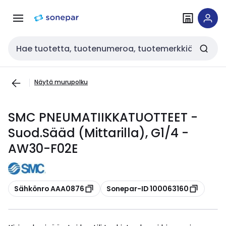
Siirry
Siirry
navigointiin
sisältöön
Haku
Näytä murupolku
SMC PNEUMATIIKKATUOTTEET -
Suod.Sääd (Mittarilla), G1/4 -
AW30-F02E
Kopioi
Kopioi
Sähkönro AAA0876
Sonepar-ID 100063160