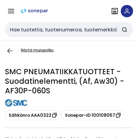
Siirry
Siirry
navigointiin
sisältöön
Haku
Näytä murupolku
SMC PNEUMATIIKKATUOTTEET -
Suodatinelementti, (Af, Aw30) -
AF30P-060S
Kopioi
Kopioi
Sähkönro AAA0322
Sonepar-ID 100108057