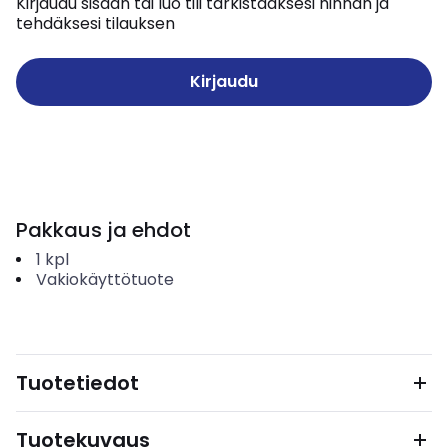
Kirjaudu sisään tai luo tili tarkistaaksesi hinnan ja
tehdäksesi tilauksen
Kirjaudu
Pakkaus ja ehdot
1
kpl
Vakiokäyttötuote
Tuotetiedot
Tuotekuvaus