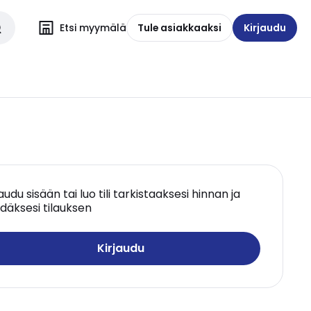
Etsi myymälä
Tule asiakkaaksi
Kirjaudu
jaudu sisään tai luo tili tarkistaaksesi hinnan ja
däksesi tilauksen
Kirjaudu