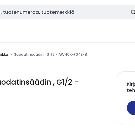
ikka
Suodatinsäädin , G1/2 - AW40K-F04E-B
datinsäädin , G1/2 -
Kir
teh