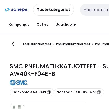
Siirry
Siirry
navigointiin
sisältöön
Tuotekategoriat
Haku
Kampanjat
Outlet
Uutishuone
Teollisuustuotteet
Pneumatiikkatuotteet
Pneumati
SMC PNEUMATIIKKATUOTTEET - Suo
AW40K-F04E-B
Kopioi
Kopioi
Sähkönro AAA9839
Sonepar-ID 100125473