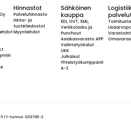
Hinnastot
Sähköinen
Logistii
kauppa
palvelu
 Oy
Palveluhinnasto
Hinta- ja
EDI, OVT, XML,
Toimitust
tuotetiedostot
Verkkolasku ja
Lisäarvopa
aehdot
Myyntiehdot
Punchout
Varastoint
Asiakasvarasto APP
Omavaras
Valintatyökalut
ct
UKK
ynnin
Julkaisut
Yhteistyökumppanit
se
A-Z
 11 | Y-tunnus: 0213785-2