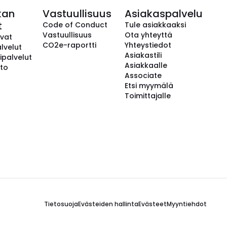
kan
Vastuullisuus
Asiakaspalvelu
t
Code of Conduct
Tule asiakkaaksi
Vastuullisuus
Ota yhteyttä
avat
CO2e-raportti
Yhteystiedot
lvelut
Asiakastili
ipalvelut
Asiakkaalle
to
Associate
Etsi myymälä
Toimittajalle
Tietosuoja
Evästeiden hallinta
Evästeet
Myyntiehdot