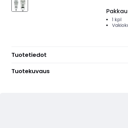
Pakkau
1
kpl
Vakiok
Tuotetiedot
Tuotekuvaus