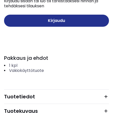
Kirjaudu sisään tai luo tili tarkistaaksesi hinnan ja
tehdäksesi tilauksen
Kirjaudu
Pakkaus ja ehdot
1
kpl
Vakiokäyttötuote
Tuotetiedot
Tuotekuvaus