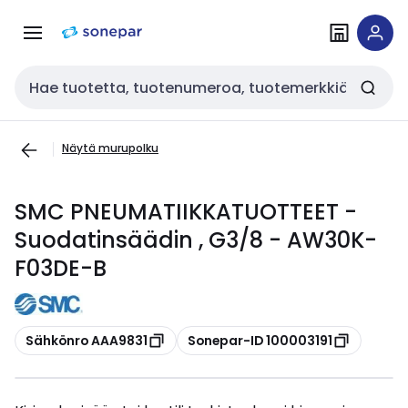
Siirry
Siirry
navigointiin
sisältöön
Haku
Näytä murupolku
SMC PNEUMATIIKKATUOTTEET -
Suodatinsäädin , G3/8 - AW30K-
F03DE-B
Kopioi
Kopioi
Sähkönro AAA9831
Sonepar-ID 100003191