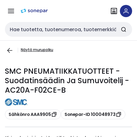
Siirry
Siirry
navigointiin
sisältöön
Haku
Näytä murupolku
SMC PNEUMATIIKKATUOTTEET -
Suodatinsäädin Ja Sumuvoitelij -
AC20A-F02CE-B
Kopioi
Kopioi
Sähkönro AAA9905
Sonepar-ID 100048973