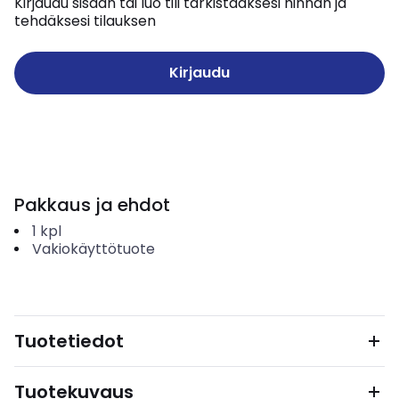
Kirjaudu sisään tai luo tili tarkistaaksesi hinnan ja
tehdäksesi tilauksen
Kirjaudu
Pakkaus ja ehdot
1
kpl
Vakiokäyttötuote
Tuotetiedot
Tuotekuvaus