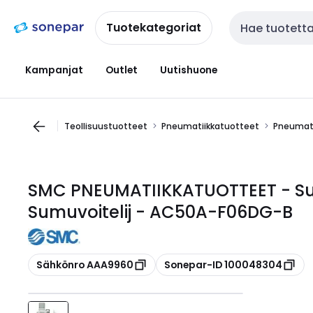
Siirry
Siirry
navigointiin
sisältöön
Tuotekategoriat
Haku
Kampanjat
Outlet
Uutishuone
Teollisuustuotteet
Pneumatiikkatuotteet
Pneumati
SMC PNEUMATIIKKATUOTTEET - Su
Sumuvoitelij - AC50A-F06DG-B
Kopioi
Kopioi
Sähkönro AAA9960
Sonepar-ID 100048304