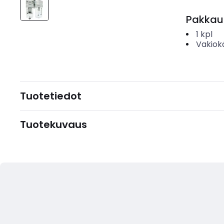
Pakkau
1
kpl
Vakiok
Tuotetiedot
Tuotekuvaus