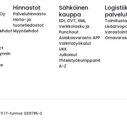
Hinnastot
Sähköinen
Logistii
kauppa
palvelu
 Oy
Palveluhinnasto
Hinta- ja
EDI, OVT, XML,
Toimitust
tuotetiedostot
Verkkolasku ja
Lisäarvopa
aehdot
Myyntiehdot
Punchout
Varastoint
Asiakasvarasto APP
Omavaras
Valintatyökalut
ct
UKK
ynnin
Julkaisut
Yhteistyökumppanit
se
A-Z
 11 | Y-tunnus: 0213785-2