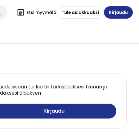
Etsi myymälä
Tule asiakkaaksi
Kirjaudu
jaudu sisään tai luo tili tarkistaaksesi hinnan ja
däksesi tilauksen
Kirjaudu