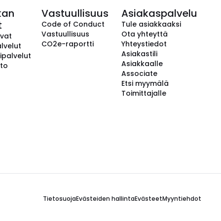
kan
Vastuullisuus
Asiakaspalvelu
t
Code of Conduct
Tule asiakkaaksi
Vastuullisuus
Ota yhteyttä
avat
CO2e-raportti
Yhteystiedot
lvelut
Asiakastili
ipalvelut
Asiakkaalle
to
Associate
Etsi myymälä
Toimittajalle
Tietosuoja
Evästeiden hallinta
Evästeet
Myyntiehdot