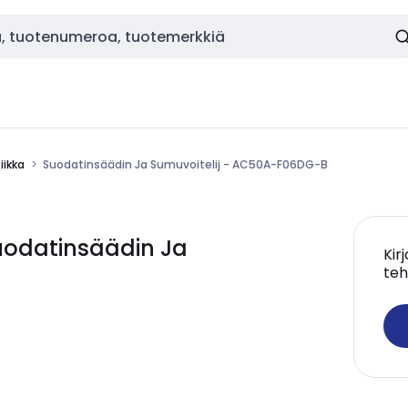
ikka
Suodatinsäädin Ja Sumuvoitelij - AC50A-F06DG-B
odatinsäädin Ja
Kir
teh