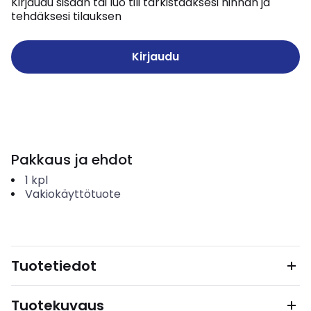
Kirjaudu sisään tai luo tili tarkistaaksesi hinnan ja
tehdäksesi tilauksen
Kirjaudu
Pakkaus ja ehdot
1
kpl
Vakiokäyttötuote
Tuotetiedot
Tuotekuvaus