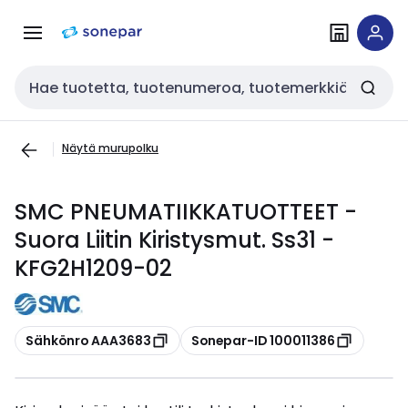
Siirry
Siirry
navigointiin
sisältöön
Haku
Näytä murupolku
SMC PNEUMATIIKKATUOTTEET -
Suora Liitin Kiristysmut. Ss31 -
KFG2H1209-02
Kopioi
Kopioi
Sähkönro AAA3683
Sonepar-ID 100011386