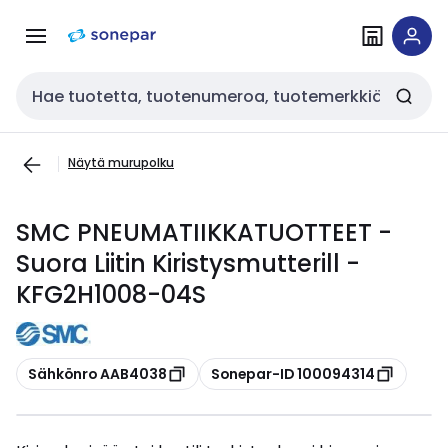
Siirry
Siirry
navigointiin
sisältöön
Haku
Näytä murupolku
SMC PNEUMATIIKKATUOTTEET -
Suora Liitin Kiristysmutterill -
KFG2H1008-04S
Kopioi
Kopioi
Sähkönro AAB4038
Sonepar-ID 100094314