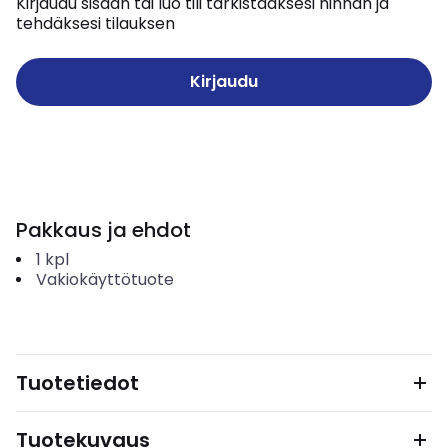
Kirjaudu sisään tai luo tili tarkistaaksesi hinnan ja
tehdäksesi tilauksen
Kirjaudu
Pakkaus ja ehdot
1
kpl
Vakiokäyttötuote
Tuotetiedot
Tuotekuvaus